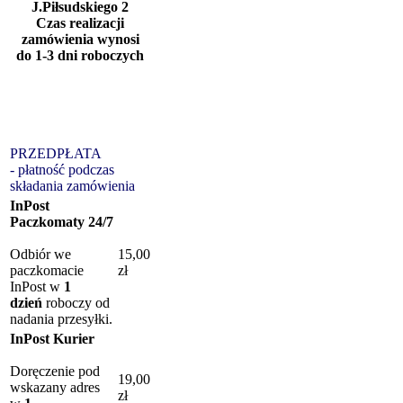
J.Piłsudskiego 2
Czas realizacji
zamówienia wynosi
do 1-3 dni roboczych
PRZEDPŁATA
- płatność podczas
składania zamówienia
InPost
Paczkomaty 24/7
Odbiór we
15,00
paczkomacie
zł
InPost w
1
dzień
roboczy od
nadania przesyłki.
InPost Kurier
Doręczenie pod
19,00
wskazany adres
zł