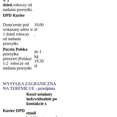
w
1
dzień
roboczy od
nadania przesyłki.
DPD Kurier
Doręczenie pod
19,00
wskazany adres w
zł
1 dzień roboczy
.
od nadania
przesyłki.
Poczta Polska
do 1
przesyłka
kg
priorytet (Polska)
19,50
1-2 roboczy od
zł
nadania przesyłki
WYSYŁKA ZAGRANICZNA
NA TERENIE UE - przedpłata
Koszt ustalany
indywidualnie po
kontakcie z
Kurier DPD
email