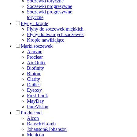
Soczewki toryczne
Soczewki progresywne
Soczewki progresywne
toryczne
Płyny i krople
Płyny do soczewek miękkich
Płyny do twardych soczewek
Krople nawilżające
Marki soczewek
Acuvue
Proclear
Air Optix
Biofinity
Biotrue
Clarity
Dailies
Eyeoxy
FreshLook
MayDay
PureVision
Producenci
Alcon
Bausch+Lomb
Johanson&Johanson
Menicon