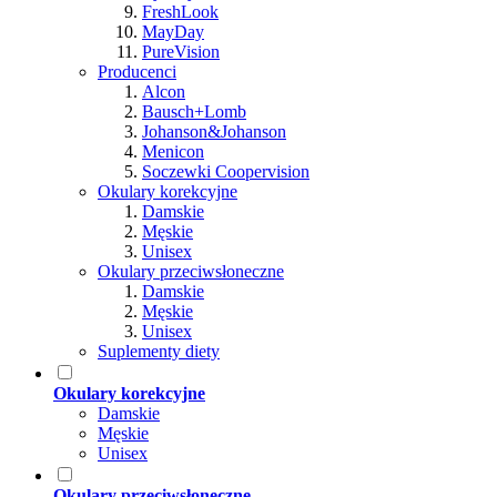
FreshLook
MayDay
PureVision
Producenci
Alcon
Bausch+Lomb
Johanson&Johanson
Menicon
Soczewki Coopervision
Okulary korekcyjne
Damskie
Męskie
Unisex
Okulary przeciwsłoneczne
Damskie
Męskie
Unisex
Suplementy diety
Okulary korekcyjne
Damskie
Męskie
Unisex
Okulary przeciwsłoneczne