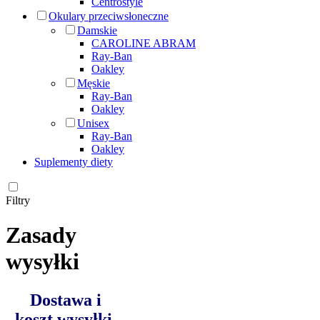
Centrostyle
Okulary przeciwsłoneczne
Damskie
CAROLINE ABRAM
Ray-Ban
Oakley
Męskie
Ray-Ban
Oakley
Unisex
Ray-Ban
Oakley
Suplementy diety
Filtry
Zasady
wysyłki
Dostawa i
koszt wysyłki