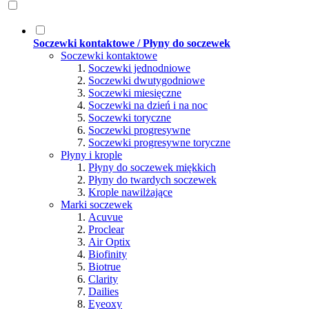
Soczewki kontaktowe / Płyny do soczewek
Soczewki kontaktowe
Soczewki jednodniowe
Soczewki dwutygodniowe
Soczewki miesięczne
Soczewki na dzień i na noc
Soczewki toryczne
Soczewki progresywne
Soczewki progresywne toryczne
Płyny i krople
Płyny do soczewek miękkich
Płyny do twardych soczewek
Krople nawilżające
Marki soczewek
Acuvue
Proclear
Air Optix
Biofinity
Biotrue
Clarity
Dailies
Eyeoxy