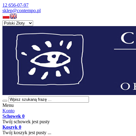
12 656-07-97
sklep@contempo.pl
Menu
Konto
Schowek
0
Twój schowek jest pusty
Koszyk
0
Twój koszyk jest pusty ...