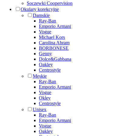
Soczewki Coopervision
Okulary korekcyjne
Damskie
Ray-Ban
Emporio Armani
Vogue
Michael Kors
Carolina Abram
BORBONESE
Genny
Dolce&Gabbana
Oakley
Centrostyle
Męskie
Ray-Ban
Emporio Armani
Vogue
Okley
Centrostyle
Unisex
Ray-Ban
Emporio Armani
Vogue
Oakley