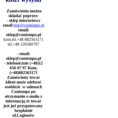
Zamówienia można
składać poprzez:
- sklep internetowy
email
bok@contempo.pl
email:
sklep@contempo.pl
kom.tel.+48 882563171
tel.+48 126560797
- email:
sklep@contempo.pl
- telefonicznie (+48)12
656 07 97 Kom.
(+48)882563171
Zamówiony towar
klient może odebrać
osobiście w salonach
Contempo po
otrzymaniu e-maila z
informacją że towar
jest już przygotowany
bezpłatnie
ul.Legionów